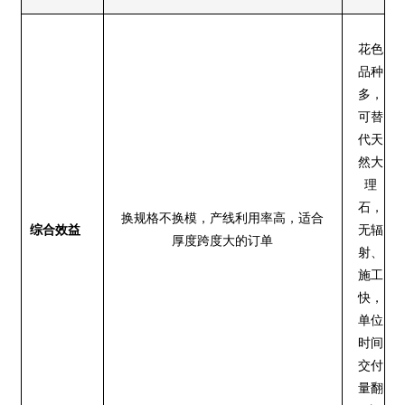
花色
品种
多，
可替
代天
然大
理
石，
换规格不换模，产线利用率高，适合
综合效益
无辐
厚度跨度大的订单
射、
施工
快，
单位
时间
交付
量翻