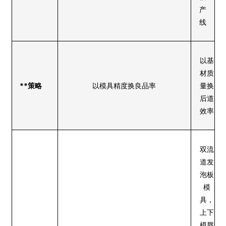
产
线
以基
材质
**策略
以模具精度换良品率
量换
后道
效率
双流
道发
泡板
模
具，
上下
模唇