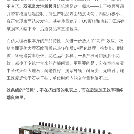
不变形。
双流道发泡板模具
恰恰满足这一需求——上下模唇可调
并带有模唇油温控制，所生产制品表面结皮均匀，内应力极小，
真正实现表面结皮发泡。基材质量稳了，UV覆膜和热转印工序的
破损率大幅下降，后道良品率直接拉高。
而仿大理石板本身的产品特性，又进一步放大了"高产"效应。板
材表面覆仿大理石纹薄膜或热转印后UV固化处理，抗划伤、耐刮
擦，终端退货率极低。花色品种多样，一条产线可切换多个花
纹，减少了专线**带来的产能闲置。更重要的是，它在室内装潢
中替代天然大理石，耐老性好、抗紫外线、耐黄变、无辐射，施
工速度远快于石材干挂，单位时间内的交付量翻倍不止。
这条线的"低耗"，不在挤出段的电表上，而在后道加工效率和终
端良率里。