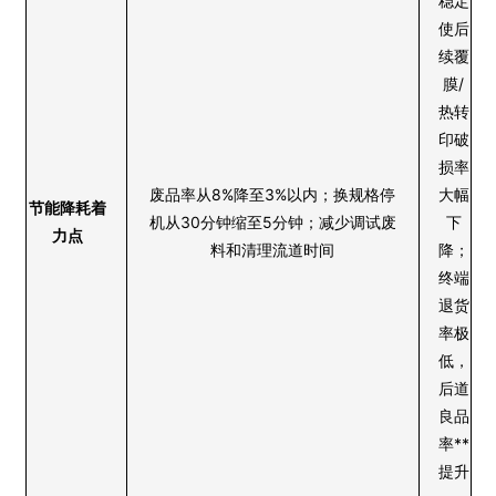
稳定
使后
续覆
膜/
热转
印破
损率
废品率从8%降至3%以内；换规格停
大幅
节能降耗着
机从30分钟缩至5分钟；减少调试废
下
力点
料和清理流道时间
降；
终端
退货
率极
低，
后道
良品
率**
提升