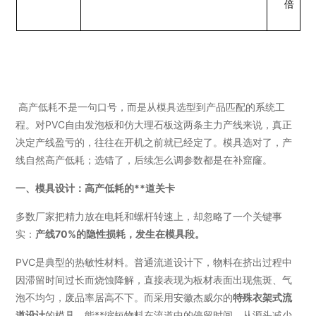
倍
高产低耗不是一句口号，而是从模具选型到产品匹配的系统工
程。对PVC自由发泡板和仿大理石板这两条主力产线来说，真正
决定产线盈亏的，往往在开机之前就已经定了。模具选对了，产
线自然高产低耗；选错了，后续怎么调参数都是在补窟窿。
一、模具设计：高产低耗的**道关卡
多数厂家把精力放在电耗和螺杆转速上，却忽略了一个关键事
实：
产线70%的隐性损耗，发生在模具段。
PVC是典型的热敏性材料。普通流道设计下，物料在挤出过程中
因滞留时间过长而烧蚀降解，直接表现为板材表面出现焦斑、气
泡不均匀，废品率居高不下。而采用安徽杰威尔的
特殊衣架式流
道设计
的模具，能**缩短物料在流道中的停留时间，从源头减少