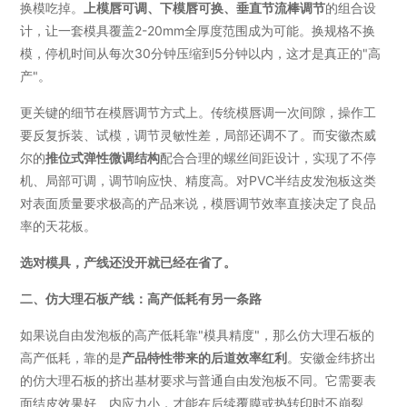
换模吃掉。
上模唇可调、下模唇可换、垂直节流棒调节
的组合设
计，让一套模具覆盖2-20mm全厚度范围成为可能。换规格不换
模，停机时间从每次30分钟压缩到5分钟以内，这才是真正的"高
产"。
更关键的细节在模唇调节方式上。传统模唇调一次间隙，操作工
要反复拆装、试模，调节灵敏性差，局部还调不了。而安徽杰威
尔的
推位式弹性微调结构
配合合理的螺丝间距设计，实现了不停
机、局部可调，调节响应快、精度高。对PVC半结皮发泡板这类
对表面质量要求极高的产品来说，模唇调节效率直接决定了良品
率的天花板。
选对模具，产线还没开就已经在省了。
二、仿大理石板产线：高产低耗有另一条路
如果说自由发泡板的高产低耗靠"模具精度"，那么仿大理石板的
高产低耗，靠的是
产品特性带来的后道效率红利
。安徽金纬挤出
的仿大理石板的挤出基材要求与普通自由发泡板不同。它需要表
面结皮效果好、内应力小，才能在后续覆膜或热转印时不崩裂、