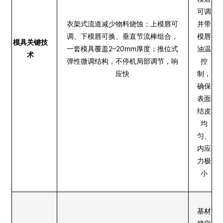
可调
衣架式流道减少物料烧蚀；上模唇可
并带
调、下模唇可换、垂直节流棒组合，
模唇
模具关键技
一套模具覆盖2–20mm厚度；推位式
油温
术
弹性微调结构，不停机局部调节，响
控
应快
制，
确保
表面
结皮
均
匀、
内应
力极
小
基材