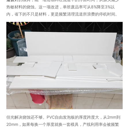
热敏材料的烧蚀。这一项改进，单班废品率可从8%降至3%以
内，省下的不只是材料，更是频繁清理流道所浪费的停机时间。
但光解决烧蚀还不够。PVC自由发泡板的厚度跨度大，从2mm到
20mm，如果每换一个厚度就换一套模具，产线利用率会被频繁