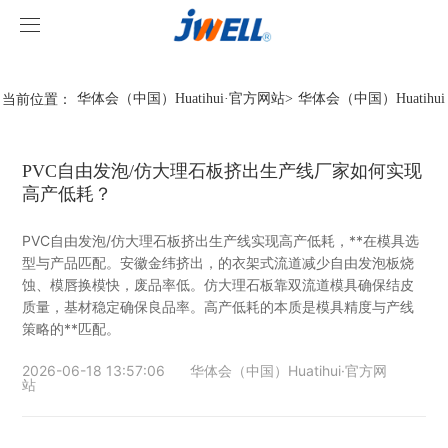
华体会（中国）Huatihui·官方网站
华体会（中国）Huatihui·官方网站
当前位置：
华体会（中国）Huatihui·官方网站
>
华体会（中国）Huatihu
关于我们
PVC自由发泡/仿大理石板挤出生产线厂家如何实现
产品中心
高产低耗？
案例视频
挤出机系列
PVC自由发泡/仿大理石板挤出生产线实现高产低耗，**在模具选
型与产品匹配。安徽金纬挤出，的衣架式流道减少自由发泡板烧
华体会（中国）Huatihui·官方网站
型材线系列
客户视频
蚀、模唇换模快，废品率低。仿大理石板靠双流道模具确保结皮
质量，基材稳定确保良品率。高产低耗的本质是模具精度与产线
策略的**匹配。
华体会（中国）Huatihui·官方网站
造粒线系列
华体会（中国）Huatihui·官方网站
2026-06-18 13:57:06
华体会（中国）Huatihui·官方网
行业新闻
站