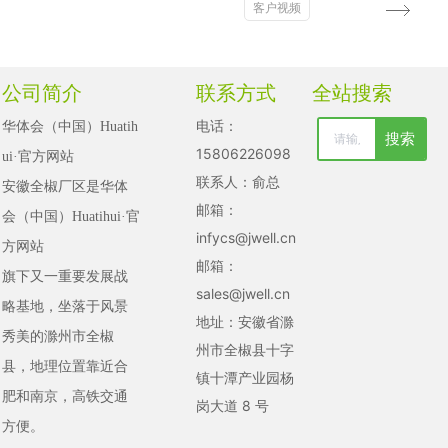
客户视频
公司简介
联系方式
全站搜索
电话：
华体会（中国）Huatih
搜索
清空记录
15806226098
ui·官方网站

历史记录
联系人：俞总
安徽全椒厂区是华体
邮箱：
会（中国）Huatihui·官
取消
infycs@jwell.cn
方网站

清空记录
邮箱：
旗下又一重要发展战
历史记录
sales@jwell.cn
略基地，坐落于风景
地址：安徽省滁
秀美的滁州市全椒
州市全椒县十字
县，地理位置靠近合
镇十潭产业园杨
肥和南京，高铁交通
岗大道 8 号
方便。