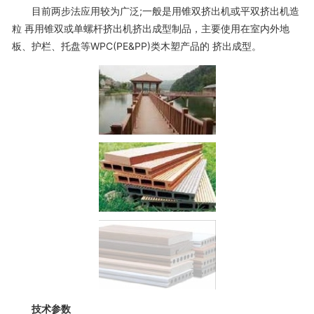
目前两步法应用较为广泛;一般是用锥双挤出机或平双挤出机造
粒 再用锥双或单螺杆挤出机挤出成型制品，主要使用在室内外地
板、护栏、托盘等WPC(PE&PP)类木塑产品的 挤出成型。
技术参数